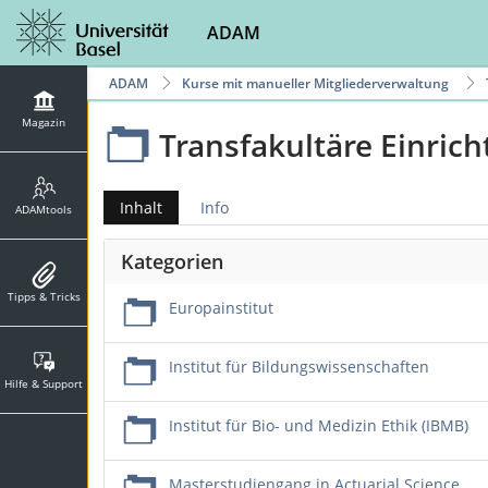
ADAM
ADAM
Kurse mit manueller Mitgliederverwaltung
Magazin
Transfakultäre Einric
Inhalt
Info
ADAMtools
Kategorien
Tipps & Tricks
Europainstitut
Institut für Bildungswissenschaften
Hilfe & Support
Institut für Bio- und Medizin Ethik (IBMB)
Masterstudiengang in Actuarial Science